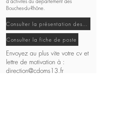
d'activités du département des
Bouches-du-Rhône.
Consulter la présentation des activités du CDOMS 13
Consulter la fiche de poste
Envoyez au plus vite votre cv et
lettre de motivation à :
direction@cdoms13.fr
Nous contacter
Outils
Informations
À
légales
propos