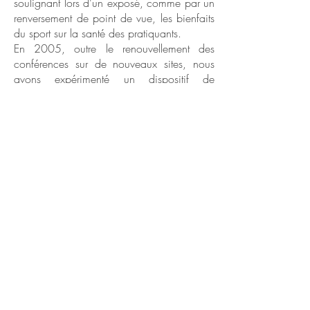
soulignant lors d’un exposé, comme par un
renversement de point de vue, les bienfaits
du sport sur la santé des pratiquants.
En 2005, outre le renouvellement des
conférences sur de nouveaux sites, nous
avons expérimenté un dispositif de
conférences spécifiques à une famille de
pratique à partir d’un évènement sportif ; à
savoir la course à pieds autour de la
manifestation Marseille-Cassis. En effet, en
partenariat avec l’organisateur de Marseille-
Cassis (la SCO Ste Marguerite) et avec le
soutien de la DDJS 13, 2 conférences sur
la prévention des risques et la préparation
d’une épreuve de course à pieds ont
permis de réunir plus de 200 participants
inscrits à la course et donc concernés au
premier plan. La transversalité du dispositif
d’information mis en place sur ces
conférences (pluridisciplinarité et
complémentarité des intervenants) a connu